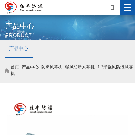
产品中心
PRODUCT
产品中心
首页
产品中心
防爆风幕机
强风防爆风幕机
1.2米强风防爆风幕
-
-
-
-
机