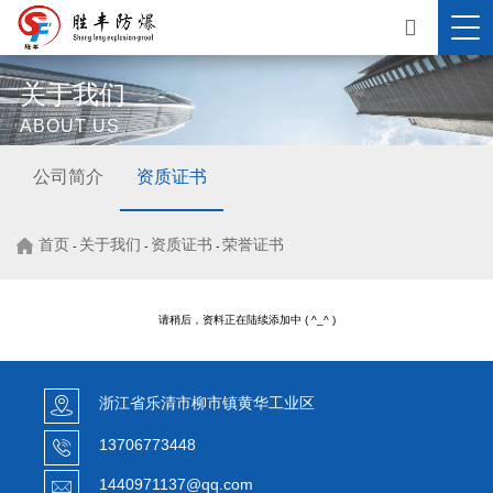
关于我们
ABOUT US
公司简介
资质证书
首页
关于我们
资质证书
荣誉证书
-
-
-
请稍后，资料正在陆续添加中 ( ^_^ )
浙江省乐清市柳市镇黄华工业区
13706773448
1440971137@qq.com