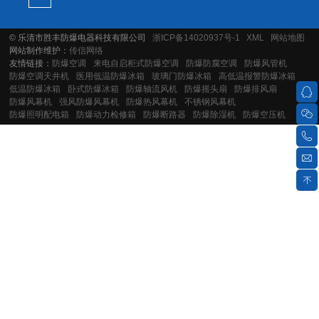
© 乐清市胜丰防爆电器科技有限公司
浙ICP备14020937号-1
XML
网站地图
网站制作维护：
传信网络
友情链接：
防爆空调
来电自启柜式防爆空调
防爆防腐空调
防爆风管机
防爆空调天井机
医用低温防爆冰箱
玻璃门防爆冰箱
高低温报警防爆冰箱
低温防爆冰箱
卧式防爆冰箱
防爆轴流风机
防爆摇头扇
防爆排风扇
防爆风幕机
强风防爆风幕机
防爆热风幕机
不锈钢风幕机
防爆照明配电箱
防爆动力检修箱
防爆断路器
防爆除湿机
防爆空压机